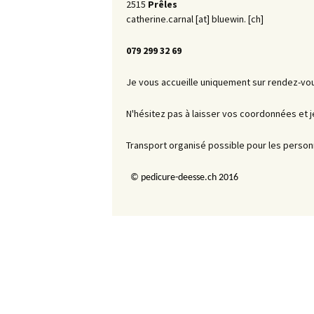
2515
Prêles
catherine.carnal [at] bluewin. [ch]
079 299 32 69
Je vous accueille uniquement sur rendez-vo
N'hésitez pas à laisser vos coordonnées et j
Transport organisé possible pour les personn
© pedicure-deesse.ch 2016